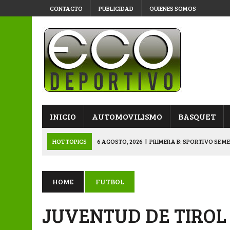
CONTACTO
PUBLICIDAD
QUIENES SOMOS
INICIO
AUTOMOVILISMO
BASQUET
HOT TOPICS
6 AGOSTO, 2026
|
PRIMERA B: SPORTIVO SE M
6 AGOSTO, 2026
|
APERTURA: BELGRANO DERROTÓ A NAPENAY 
5 AGOSTO, 2026
|
NAPENAY-BELGRANO Y SPORTIVO-MONTENEGR
HOME
FUTBOL
5 AGOSTO, 2026
|
EMOTIVO RECONOCIMIENTO DEL KARTING 
JUVENTUD DE TIROL
6 AGOSTO, 2026
|
SUB 20: TRIUNFO Y CLASIFICACIÓN DE LOS “