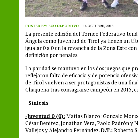
POSTED BY:
ECO DEPORTIVO
14 OCTUBRE, 2018
La presente edición del Torneo Federativo tend
Ángela como Juventud de Tirol ya tienen un títul
igualar 0 a 0 en la revancha de la Zona Este con
definición por penales.
La paridad se mantuvo en los dos juegos que pr
reflejaron falta de eficacia y de potencia ofensi
de Tirol vuelven a ser protagonistas de una fi
Chaqueña tras consagrarse campeón en 2015, cuan
Síntesis
-Juventud 0 (0):
Matías Blanco; Gonzalo Monzó
César Benítez, Jonathan Vera, Paolo Padrón y N
Vallejos y Alejandro Fernández.
D.T.:
Roberto S