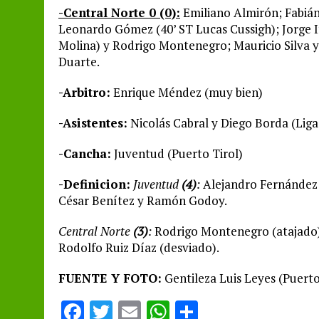
-Central Norte 0 (0):
Emiliano Almirón; Fabián
Leonardo Gómez (40’ ST Lucas Cussigh); Jorge I
Molina) y Rodrigo Montenegro; Mauricio Silva y 
Duarte.
-Arbitro:
Enrique Méndez (muy bien)
-Asistentes:
Nicolás Cabral y Diego Borda (Liga
-Cancha:
Juventud (Puerto Tirol)
-Definicion:
Juventud
(4)
:
Alejandro Fernández 
César Benítez y Ramón Godoy.
Central Norte
(3)
:
Rodrigo Montenegro (atajado),
Rodolfo Ruiz Díaz (desviado).
FUENTE Y FOTO:
Gentileza Luis Leyes (Puerto
F
T
E
W
S