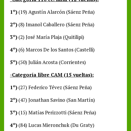
1º)
(19) Agustín Alarcón (Sáenz Peña)
2º)
(8) Imanol Caballero (Sáenz Peña)
3º)
(2) José María Plaja (Quitilipi)
4º)
(6) Marcos De los Santos (Castelli)
5º)
(50) Julián Acosta (Corrientes)
-Categoría libre CAM (15 vueltas):
1º)
(27) Federico Tévez (Sáenz Peña)
2º)
(47) Jonathan Savino (San Martín)
3º)
(15) Matías Perizzotti (Sáenz Peña)
4º)
(84) Lucas Mieronchuk (Du Graty)