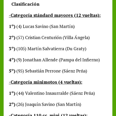
Clasificación
-Categoría stándard mayores (12 vueltas):
1º)
(4) Lucas Savino (San Martín)
2º)
(57) Cristian Centurión (Villa Ángela)
3º)
(105) Martín Salvatierra (Du Graty)
4º)
(9) Jonathan Allende (Pampa del Infierno)
5º)
(95) Sebastián Perrone (Sáenz Peña)
-Categoría minimotos (4 vueltas):
1º)
(44) Valentino Insaurralde (Sáenz Peña)
2º)
(26) Joaquín Savino (San Martín)
-Categoría 110 cc. mini (12 vueltas):