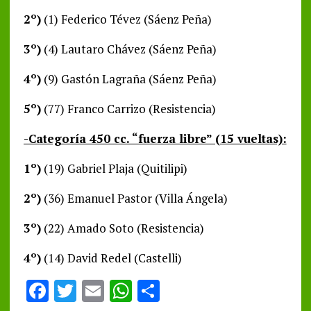
2º)
(1) Federico Tévez (Sáenz Peña)
3º)
(4) Lautaro Chávez (Sáenz Peña)
4º)
(9) Gastón Lagraña (Sáenz Peña)
5º)
(77) Franco Carrizo (Resistencia)
-Categoría 450 cc. “fuerza libre” (15 vueltas):
1º)
(19) Gabriel Plaja (Quitilipi)
2º)
(36) Emanuel Pastor (Villa Ángela)
3º)
(22) Amado Soto (Resistencia)
4º)
(14) David Redel (Castelli)
F
T
E
W
S