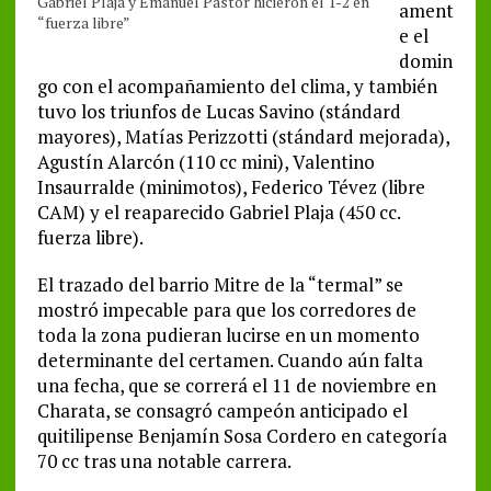
Gabriel Plaja y Emanuel Pastor hicieron el 1-2 en
ament
“fuerza libre”
e el
domin
go con el acompañamiento del clima, y también
tuvo los triunfos de Lucas Savino (stándard
mayores), Matías Perizzotti (stándard mejorada),
Agustín Alarcón (110 cc mini), Valentino
Insaurralde (minimotos), Federico Tévez (libre
CAM) y el reaparecido Gabriel Plaja (450 cc.
fuerza libre).
El trazado del barrio Mitre de la “termal” se
mostró impecable para que los corredores de
toda la zona pudieran lucirse en un momento
determinante del certamen. Cuando aún falta
una fecha, que se correrá el 11 de noviembre en
Charata, se consagró campeón anticipado el
quitilipense Benjamín Sosa Cordero en categoría
70 cc tras una notable carrera.