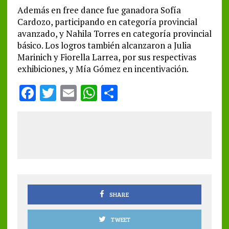
Además en free dance fue ganadora Sofía
Cardozo, participando en categoría provincial
avanzado, y Nahila Torres en categoría provincial
básico. Los logros también alcanzaron a Julia
Marinich y Fiorella Larrea, por sus respectivas
exhibiciones, y Mía Gómez en incentivación.
F
T
E
W
S
a
w
m
h
h
ce
it
ai
at
a
b
te
l
s
re
o
r
A
o
p
k
p
SHARE
TWEET