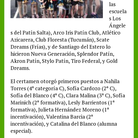
las
escuela
s Los
Ángele
s del Patín Salta), Arco Iris Patín Club, Atlético
Azicarera, Club Floresta (Tucumán), Scate
Dreams (Frías), y de Santiago del Estero lo
hicieron Nueva Generación, Splendor Patín,
Akron Patín, Stylo Patín, Tiro Federal, y Gold
Dreams.
El certamen otorgó primeros puestos a Nahila
Torres (4ª categoría C), Sofía Cardozo (2ª C),
Sofía del Blanco (4ª C), Clara Malina (3ª C), Sofía
Marinich (2ª formativa), Lesly Barrientos (1ª
formativa), Julieta Hernández Moreno (1ª
incentivación), Valentina Barcia (2ª
incentivación), y Catalina del Blanco (alumna
especial).