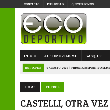
CONTACTO
PUBLICIDAD
QUIENES SOMOS
INICIO
AUTOMOVILISMO
BASQUET
HOT TOPICS
6 AGOSTO, 2026
|
PRIMERA B: SPORTIVO SE M
6 AGOSTO, 2026
|
APERTURA: BELGRANO DERROTÓ A NAPENAY 
5 AGOSTO, 2026
|
NAPENAY-BELGRANO Y SPORTIVO-MONTENEGR
HOME
FUTBOL
5 AGOSTO, 2026
|
EMOTIVO RECONOCIMIENTO DEL KARTING 
CASTELLI, OTRA VEZ
6 AGOSTO, 2026
|
SUB 20: TRIUNFO Y CLASIFICACIÓN DE LOS “