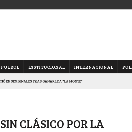
FUTBOL
INSTITUCIONAL
INTERNACIONAL
POL
ETIÓ EN SEMIFINALES TRAS GANARLE A “LA MONTE”
Y ES SEMIFINALISTA
INA, POR EL PASE A “SEMIS”
CHAQUEÑO AL “CHOLO” OCHEROV
 SIN CLÁSICO POR LA
ALBICELESTES”