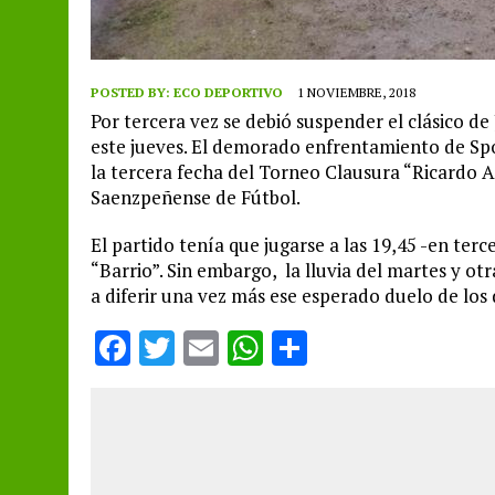
POSTED BY:
ECO DEPORTIVO
1 NOVIEMBRE, 2018
Por tercera vez se debió suspender el clásico d
este jueves. El demorado enfrentamiento de Spo
la tercera fecha del Torneo Clausura “Ricardo 
Saenzpeñense de Fútbol.
El partido tenía que jugarse a las 19,45 -en terc
“Barrio”. Sin embargo, la lluvia del martes y ot
a diferir una vez más ese esperado duelo de los d
F
T
E
W
S
a
w
m
h
h
ce
it
ai
at
a
b
te
l
s
re
o
r
A