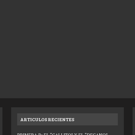
ARTICULOS RECIENTES
PRIMERA B: EL “GALLITO” Y EL “DECANO”,