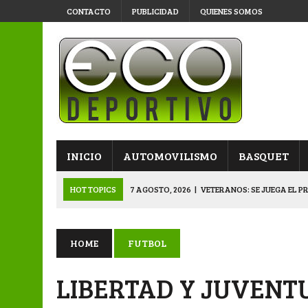
CONTACTO
PUBLICIDAD
QUIENES SOMOS
INICIO
AUTOMOVILISMO
BASQUET
HOT TOPICS
7 AGOSTO, 2026
|
VETERANOS: SE JUEGA EL P
7 AGOSTO, 2026
|
APERTURA “B”: CACU Y CANALLAS AVANZ
6 AGOSTO, 2026
|
APERTURA: ARSENAL, EN DOBLE JORNADA
HOME
FUTBOL
6 AGOSTO, 2026
|
SUB 20: TRIUNFO Y CLASIFICACIÓN DE LOS “
LIBERTAD Y JUVENT
8 AGOSTO, 2026
|
PRIMERA B: EL “GALLITO” Y EL “DECANO”, 