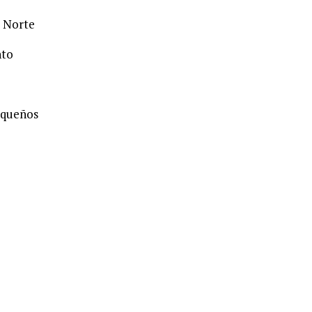
l Norte
nto
aqueños