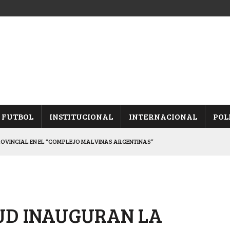
FUTBOL
INSTITUCIONAL
INTERNACIONAL
POL
ROVINCIAL EN EL “COMPLEJO MALVINAS ARGENTINAS”
ARON FRENTE A ARSENAL
 CON CACU Y CANALLAS
ALBICELESTES”
UD INAUGURAN LA
DUELO SEMIFINAL EN PAMPA