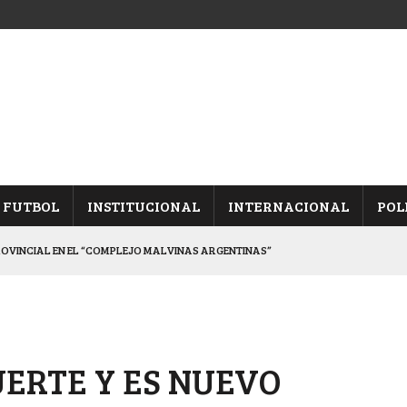
FUTBOL
INSTITUCIONAL
INTERNACIONAL
POL
ROVINCIAL EN EL “COMPLEJO MALVINAS ARGENTINAS”
ARON FRENTE A ARSENAL
 CON CACU Y CANALLAS
ALBICELESTES”
UERTE Y ES NUEVO
DUELO SEMIFINAL EN PAMPA