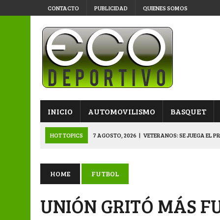
CONTACTO
PUBLICIDAD
QUIENES SOMOS
INICIO
AUTOMOVILISMO
BASQUET
HOT TOPICS
7 AGOSTO, 2026
|
VETERANOS: SE JUEGA EL P
7 AGOSTO, 2026
|
APERTURA “B”: CACU Y CANALLAS AVANZ
6 AGOSTO, 2026
|
APERTURA: ARSENAL, EN DOBLE JORNADA
HOME
FUTBOL
6 AGOSTO, 2026
|
SUB 20: TRIUNFO Y CLASIFICACIÓN DE LOS “
UNIÓN GRITÓ MÁS F
8 AGOSTO, 2026
|
PRIMERA B: EL “GALLITO” Y EL “DECANO”, 