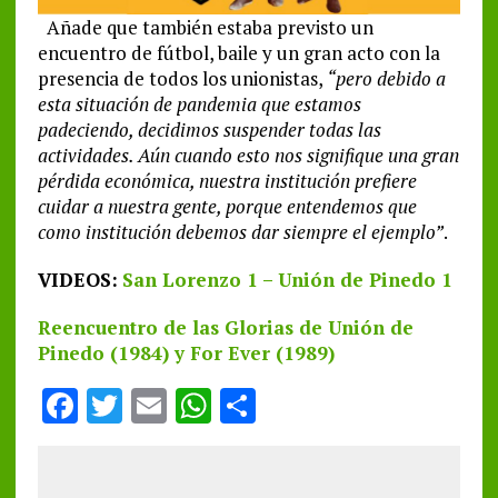
Añade que también estaba previsto un
encuentro de fútbol, baile y un gran acto con la
presencia de todos los unionistas,
“pero debido a
esta situación de pandemia que estamos
padeciendo, decidimos suspender todas las
actividades. Aún cuando esto nos signifique una gran
pérdida económica, nuestra institución prefiere
cuidar a nuestra gente, porque entendemos que
como institución debemos dar siempre el ejemplo”
.
VIDEOS:
San Lorenzo 1 – Unión de Pinedo 1
Reencuentro de las Glorias de Unión de
Pinedo (1984) y For Ever (1989)
F
T
E
W
S
a
w
m
h
h
ce
it
ai
at
a