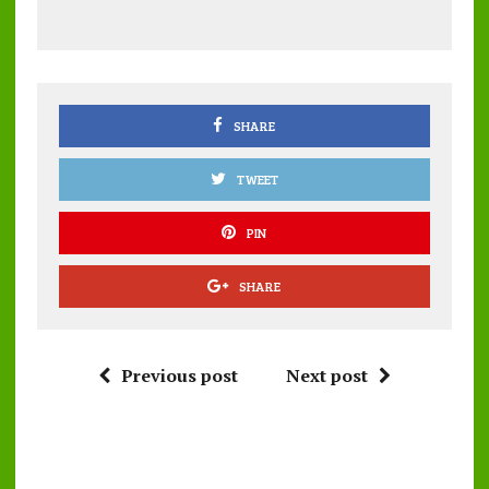
b
te
l
s
re
o
r
A
o
p
k
p
SHARE
TWEET
PIN
SHARE
Previous post
Next post