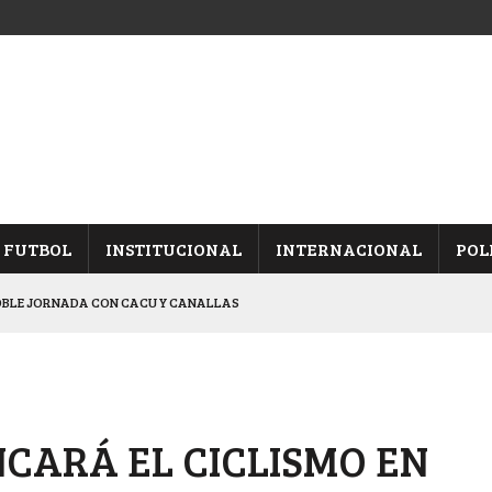
FUTBOL
INSTITUCIONAL
INTERNACIONAL
POL
OBLE JORNADA CON CACU Y CANALLAS
ALBICELESTES”
NALES TRAS GANARLE A “LA MONTE”
Y ES SEMIFINALISTA
NCARÁ EL CICLISMO EN
ARON FRENTE A ARSENAL