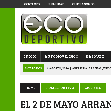
CONTACTO
PUBLICIDAD
QUIENES SOMOS
INICIO
AUTOMOVILISMO
BASQUET
HOT TOPICS
6 AGOSTO, 2026
|
APERTURA: ARSENAL, EN D
6 AGOSTO, 2026
|
SUB 20: TRIUNFO Y CLASIFICACIÓN DE LOS “
6 AGOSTO, 2026
|
PRIMERA B: SPORTIVO SE METIÓ EN SEMIFI
HOME
POLIDEPORTIVO
CICLISMO
6 AGOSTO, 2026
|
APERTURA: BELGRANO DERROTÓ A NAPENAY 
EL 2 DE MAYO ARRA
7 AGOSTO, 2026
|
APERTURA “B”: CACU Y CANALLAS AVANZ