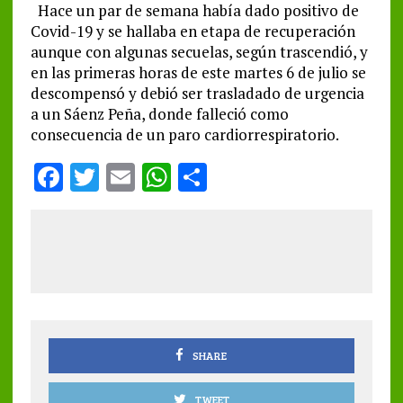
Hace un par de semana había dado positivo de
Covid-19 y se hallaba en etapa de recuperación
aunque con algunas secuelas, según trascendió, y
en las primeras horas de este martes 6 de julio se
descompensó y debió ser trasladado de urgencia
a un Sáenz Peña, donde falleció como
consecuencia de un paro cardiorrespiratorio.
F
T
E
W
S
a
w
m
h
h
ce
it
ai
at
a
b
te
l
s
re
o
r
A
o
p
k
p
SHARE
TWEET