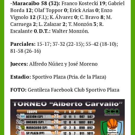
-Maracaibo 58 (32):
Franco Kostecki
19
; Gabriel
Borda
12
; Olaf Toppor
0
; Erick Arias
0
; Enzo
Vignolo
12
(F.I.); K. Álvarez
0
; C. Bravo
8
; M.
Carruega
2
; L. Zalazar
2
; T. Monzón
3
; R.
Escalante
0
.
D.T.:
Walter Monzón.
Parciales:
15-17; 37-32 (22-15); 55-42 (18-10);
81-58 (26-16)
Jueces:
Alfredo Núñez y José Moreno
Estadio:
Sportivo Plaza (Pcia. de la Plaza)
FOTO:
Gentileza Facebook Club Sportivo Plaza