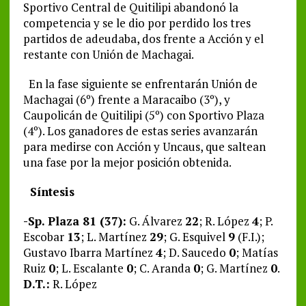
Sportivo Central de Quitilipi abandonó la
competencia y se le dio por perdido los tres
partidos de adeudaba, dos frente a Acción y el
restante con Unión de Machagai.
En la fase siguiente se enfrentarán Unión de
Machagai (6º) frente a Maracaibo (3º), y
Caupolicán de Quitilipi (5º) con Sportivo Plaza
(4º). Los ganadores de estas series avanzarán
para medirse con Acción y Uncaus, que saltean
una fase por la mejor posición obtenida.
Síntesis
-Sp. Plaza 81 (37):
G. Álvarez
22
; R. López
4
; P.
Escobar
13
; L. Martínez
29
; G. Esquivel
9
(F.I.);
Gustavo Ibarra Martínez
4
; D. Saucedo
0
; Matías
Ruiz
0
; L. Escalante
0
; C. Aranda
0
; G. Martínez
0
.
D.T.:
R. López