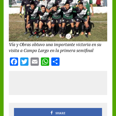
Vía y Obras obtuvo una importante victoria en su
visita a Campo Largo en la primera semifinal
F
T
E
W
S
a
w
m
h
h
ce
it
ai
at
a
b
te
l
s
re
o
r
A
o
p
k
p
SHARE