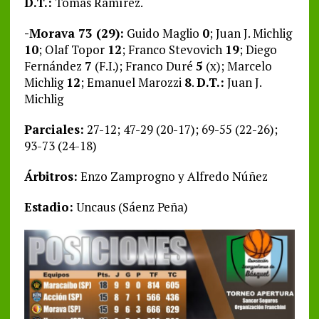
D.T.:
Tomás Ramírez.
-Morava 73 (29):
Guido Maglio
0
; Juan J. Michlig
10
; Olaf Topor
12
; Franco Stevovich
19
; Diego
Fernández
7
(F.I.); Franco Duré
5
(x); Marcelo
Michlig
12
; Emanuel Marozzi
8
.
D.T.:
Juan J.
Michlig
Parciales:
27-12; 47-29 (20-17); 69-55 (22-26);
93-73 (24-18)
Árbitros:
Enzo Zamprogno y Alfredo Núñez
Estadio:
Uncaus (Sáenz Peña)