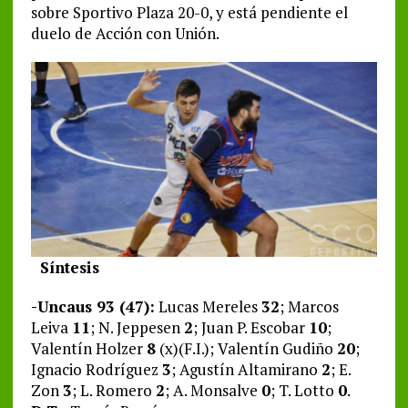
sobre Sportivo Plaza 20-0, y está pendiente el
duelo de Acción con Unión.
Síntesis
-Uncaus 93 (47):
Lucas Mereles
32
; Marcos
Leiva
11
; N. Jeppesen
2
; Juan P. Escobar
10
;
Valentín Holzer
8
(x)(F.I.); Valentín Gudiño
20
;
Ignacio Rodríguez
3
; Agustín Altamirano
2
; E.
Zon
3
; L. Romero
2
; A. Monsalve
0
; T. Lotto
0
.