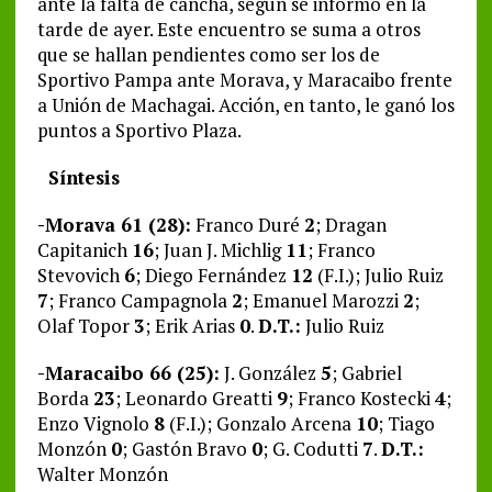
ante la falta de cancha, según se informó en la
tarde de ayer. Este encuentro se suma a otros
que se hallan pendientes como ser los de
Sportivo Pampa ante Morava, y Maracaibo frente
a Unión de Machagai. Acción, en tanto, le ganó los
puntos a Sportivo Plaza.
Síntesis
-Morava 61 (28):
Franco Duré
2
; Dragan
Capitanich
16
; Juan J. Michlig
11
; Franco
Stevovich
6
; Diego Fernández
12
(F.I.); Julio Ruiz
7
; Franco Campagnola
2
; Emanuel Marozzi
2
;
Olaf Topor
3
; Erik Arias
0
.
D.T.:
Julio Ruiz
-Maracaibo 66 (25):
J. González
5
; Gabriel
Borda
23
; Leonardo Greatti
9
; Franco Kostecki
4
;
Enzo Vignolo
8
(F.I.); Gonzalo Arcena
10
; Tiago
Monzón
0
; Gastón Bravo
0
; G. Codutti
7
.
D.T.:
Walter Monzón