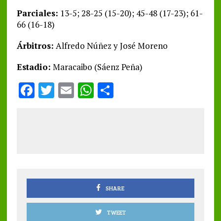
Parciales:
13-5; 28-25 (15-20); 45-48 (17-23); 61-
66 (16-18)
Árbitros:
Alfredo Núñez y José Moreno
Estadio:
Maracaibo (Sáenz Peña)
F
T
E
W
S
a
w
m
h
h
ce
it
ai
at
a
b
te
l
s
re
o
r
A
o
p
k
p
SHARE
TWEET