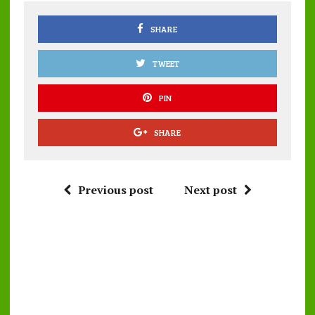
o
p
k
p
SHARE
TWEET
PIN
SHARE
Previous post
Next post