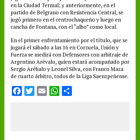
en la Ciudad Termal; y anteriormente, en el
partido de Belgrano con Resistencia Central, se
jugó primero en el centrochaqueño y luego en
cancha de Fontana, con el “albo” como local.
En el primer enfrentamiento por el título, que se
jugará el sábado a las 16 en Corzuela, Unión y
Fuerza se medirá con Defensores con arbitraje de
Argentino Arévalo, quien estará acompañado por
Sergio Arébalo y Leonel Silva, con Franco Maza
de cuarto árbitro, todos de la Liga Saenzpeñense.
F
T
E
W
S
a
w
m
h
h
ce
it
ai
at
a
b
te
l
s
re
o
r
A