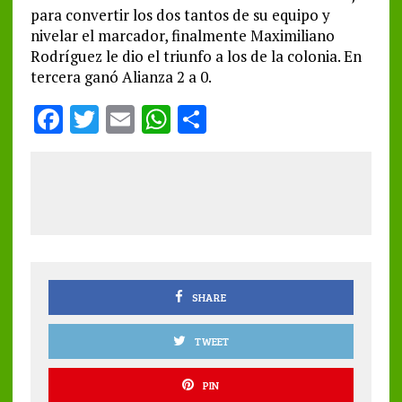
para convertir los dos tantos de su equipo y
nivelar el marcador, finalmente Maximiliano
Rodríguez le dio el triunfo a los de la colonia. En
tercera ganó Alianza 2 a 0.
F
T
E
W
S
a
w
m
h
h
ce
it
ai
at
a
b
te
l
s
re
o
r
A
o
p
k
p
SHARE
TWEET
PIN