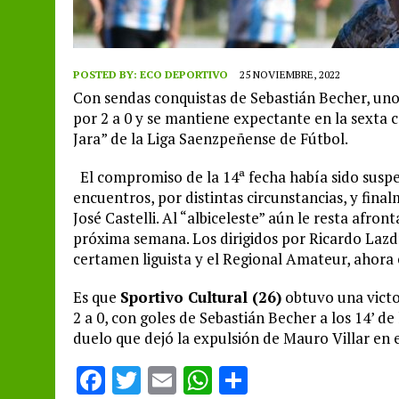
POSTED BY:
ECO DEPORTIVO
25 NOVIEMBRE, 2022
Con sendas conquistas de Sebastián Becher, uno
por 2 a 0 y se mantiene expectante en la sexta
Jara” de la Liga Saenzpeñense de Fútbol.
El compromiso de la 14ª fecha había sido suspe
encuentros, por distintas circunstancias, y fina
José Castelli. Al “albiceleste” aún le resta afr
próxima semana. Los dirigidos por Ricardo Lazd
certamen liguista y el Regional Amateur, ahora
Es que
Sportivo Cultural (26)
obtuvo una victor
2 a 0, con goles de Sebastián Becher a los 14’ de
duelo que dejó la expulsión de Mauro Villar en e
F
T
E
W
S