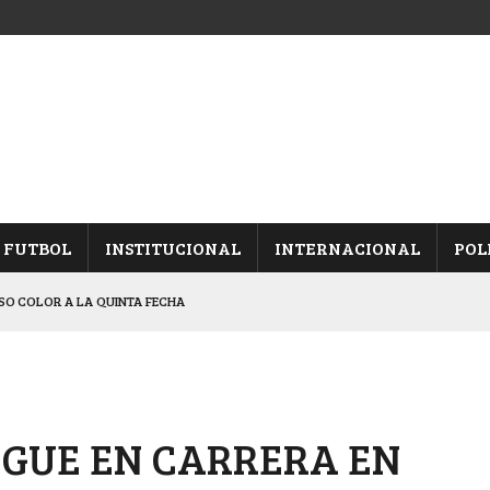
FUTBOL
INSTITUCIONAL
INTERNACIONAL
POL
USO COLOR A LA QUINTA FECHA
, TRAS DERROTAR A UNIÓN
OS PENALES A APRENDICES
N SÁENZ PEÑA Y FRENTONES
IGUE EN CARRERA EN
IESTA PROVINCIAL