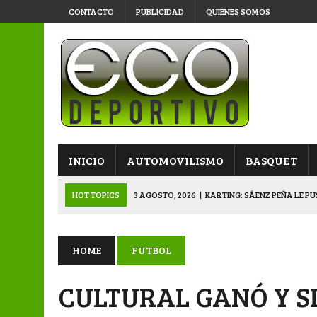
CONTACTO
PUBLICIDAD
QUIENES SOMOS
INICIO
AUTOMOVILISMO
BASQUET
HOT TOPICS
3 AGOSTO, 2026
|
KARTING: SÁENZ PEÑA LE P
3 AGOSTO, 2026
|
APERTURA: VÍA Y OBRAS YA ESTÁ EN SEMIS
3 AGOSTO, 2026
|
APERTURA: SPORTIVO PAMPA ELIMINÓ EN L
HOME
FUTBOL
2 AGOSTO, 2026
|
APERTURA: EN BUSCA DE SEMIFINALISTAS E
CULTURAL GANÓ Y S
4 AGOSTO, 2026
|
VETERANOS SE PREPARAN PARA LA GRAN F