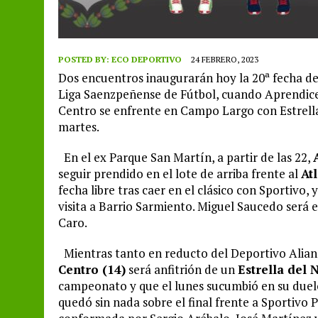
POSTED BY:
ECO DEPORTIVO
24 FEBRERO, 2023
Dos encuentros inaugurarán hoy la 20ª fecha de
Liga Saenzpeñense de Fútbol, cuando Aprendices
Centro se enfrente en Campo Largo con Estrella
martes.
En el ex Parque San Martín, a partir de las 22,
seguir prendido en el lote de arriba frente al
At
fecha libre tras caer en el clásico con Sportivo,
visita a Barrio Sarmiento. Miguel Saucedo será 
Caro.
Mientras tanto en reducto del Deportivo Alian
Centro (14)
será anfitrión de un
Estrella del 
campeonato y que el lunes sucumbió en su duelo c
quedó sin nada sobre el final frente a Sportivo P