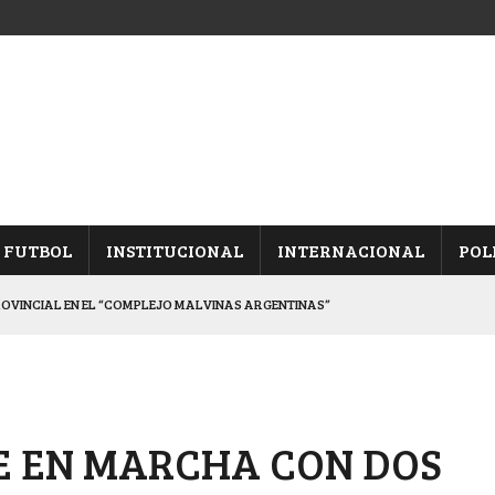
FUTBOL
INSTITUCIONAL
INTERNACIONAL
POL
ROVINCIAL EN EL “COMPLEJO MALVINAS ARGENTINAS”
ARON FRENTE A ARSENAL
 CON CACU Y CANALLAS
ALBICELESTES”
NE EN MARCHA CON DOS
DUELO SEMIFINAL EN PAMPA