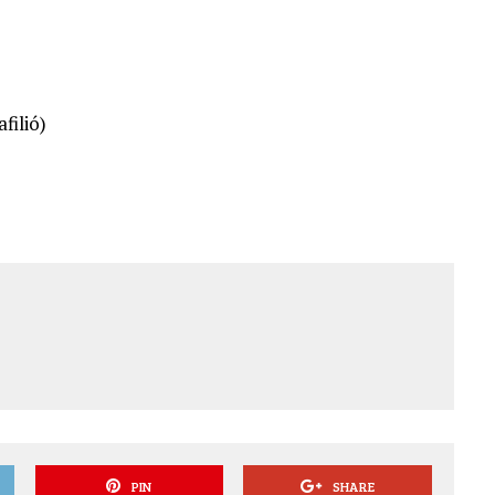
filió)
PIN
SHARE