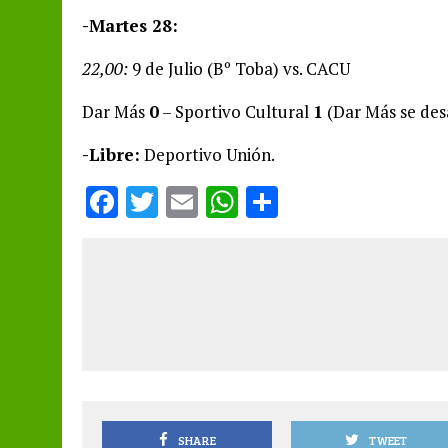
-Martes 28:
22,00:
9 de Julio (Bº Toba) vs. CACU
Dar Más
0
– Sportivo Cultural
1
(Dar Más se desa
-Libre:
Deportivo Unión.
F
T
E
W
S
a
w
m
h
h
ce
it
ai
at
a
b
te
l
s
re
o
r
A
o
p
k
p
SHARE
TWEET