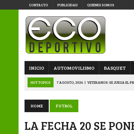
CONTACTO
PUBLICIDAD
QUIENES SOMOS
INICIO
AUTOMOVILISMO
BASQUET
HOT TOPICS
7 AGOSTO, 2026
|
VETERANOS: SE JUEGA EL P
7 AGOSTO, 2026
|
APERTURA “B”: CACU Y CANALLAS AVANZ
6 AGOSTO, 2026
|
APERTURA: ARSENAL, EN DOBLE JORNADA
HOME
FUTBOL
6 AGOSTO, 2026
|
SUB 20: TRIUNFO Y CLASIFICACIÓN DE LOS “
LA FECHA 20 SE PO
8 AGOSTO, 2026
|
PRIMERA B: EL “GALLITO” Y EL “DECANO”, 