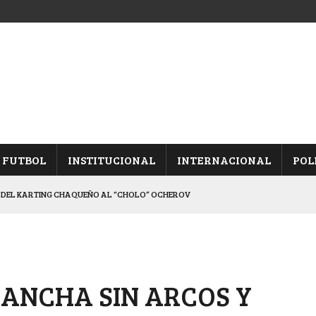
FUTBOL
INSTITUCIONAL
INTERNACIONAL
POL
 DEL KARTING CHAQUEÑO AL “CHOLO” OCHEROV
IESTA PROVINCIAL
 QUINTA FECHA
, TRAS DERROTAR A UNIÓN
CANCHA SIN ARCOS Y
INA, POR EL PASE A “SEMIS”