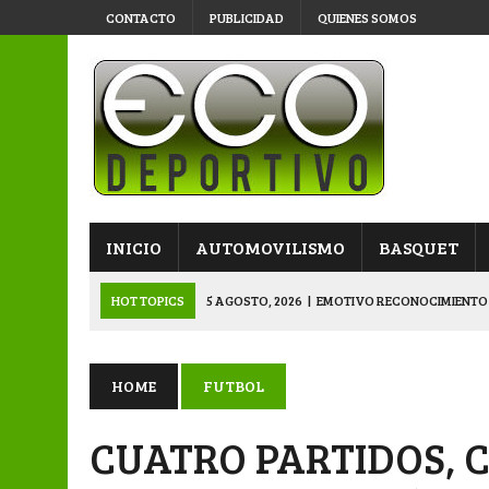
CONTACTO
PUBLICIDAD
QUIENES SOMOS
INICIO
AUTOMOVILISMO
BASQUET
HOT TOPICS
5 AGOSTO, 2026
|
EMOTIVO RECONOCIMIENTO
4 AGOSTO, 2026
|
VETERANOS SE PREPARAN PARA LA GRAN F
3 AGOSTO, 2026
|
KARTING: SÁENZ PEÑA LE PUSO COLOR A LA
HOME
FUTBOL
3 AGOSTO, 2026
|
APERTURA: VÍA Y OBRAS YA ESTÁ EN SEMIS
CUATRO PARTIDOS, 
5 AGOSTO, 2026
|
NAPENAY-BELGRANO Y SPORTIVO-MONTENEGR