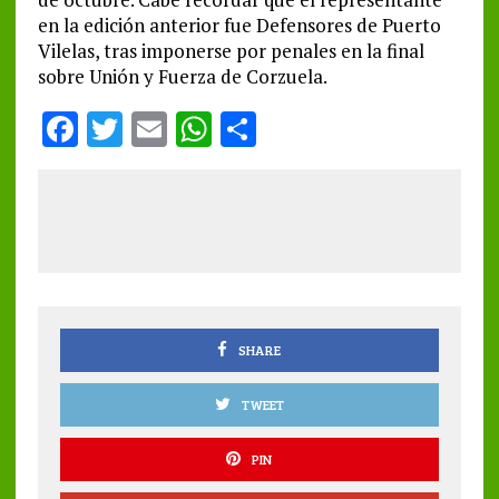
en la edición anterior fue Defensores de Puerto
Vilelas, tras imponerse por penales en la final
sobre Unión y Fuerza de Corzuela.
F
T
E
W
S
a
w
m
h
h
ce
it
ai
at
a
b
te
l
s
re
o
r
A
o
p
k
p
SHARE
TWEET
PIN