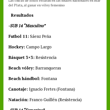
Las chicas de Sokol estarán en las finales nacionales en Mar
del Plata, al ganar en vóley femenino
Resultados
-SUB 14 “Masculino”
Futbol 11:
Sáenz Peña
Hockey:
Campo Largo
Básquet 3×3:
Resistencia
Beach vóley:
Barranqueras
Beach hándbol:
Fontana
Canotaje:
Ignacio Fretes (Fontana)
Natación:
Franco Guillén (Resistencia)