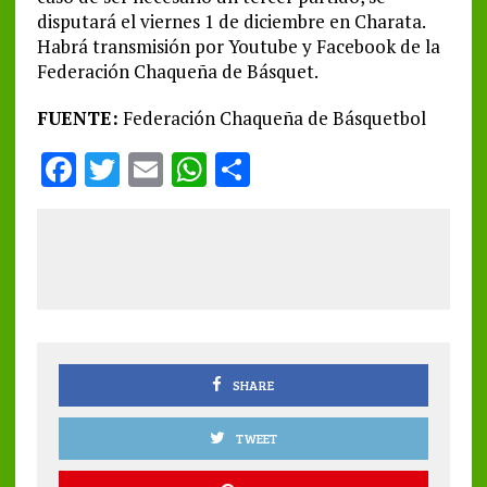
disputará el viernes 1 de diciembre en Charata.
Habrá transmisión por Youtube y Facebook de la
Federación Chaqueña de Básquet.
FUENTE:
Federación Chaqueña de Básquetbol
F
T
E
W
S
a
w
m
h
h
ce
it
ai
at
a
b
te
l
s
re
o
r
A
o
p
k
p
SHARE
TWEET