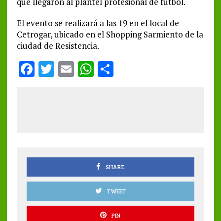
que llegaron al plantel profesional de fútbol.
El evento se realizará a las 19 en el local de
Cetrogar, ubicado en el Shopping Sarmiento de la
ciudad de Resistencia.
F
T
E
W
S
a
w
m
h
h
ce
it
ai
at
a
b
te
l
s
re
o
r
A
o
p
k
p
SHARE
TWEET
PIN