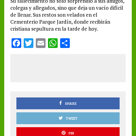
Su fallecimiento no solo sorprendió a sus amigos,
colegas y allegados, sino que deja un vacío difícil
de llenar. Sus restos son velados en el
Cementerio Parque Jardín, donde recibirán
cristiana sepultura en la tarde de hoy.
F
T
E
W
S
a
w
m
h
h
ce
it
ai
at
a
b
te
l
s
re
o
r
A
o
p
k
p
SHARE
TWEET
PIN