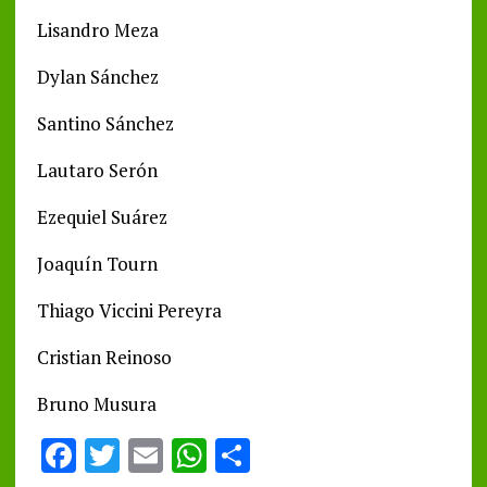
Lisandro Meza
Dylan Sánchez
Santino Sánchez
Lautaro Serón
Ezequiel Suárez
Joaquín Tourn
Thiago Viccini Pereyra
Cristian Reinoso
Bruno Musura
F
T
E
W
S