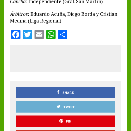
Cancha:
Independiente (Gral. San Martín)
Árbitros:
Eduardo Acuña, Diego Borda y Cristian
Medina (Liga Regional)
F
T
E
W
S
a
w
m
h
h
ce
it
ai
at
a
b
te
l
s
re
o
r
A
o
p
k
p
SHARE
TWEET
PIN