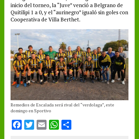
inicio del torneo, la “Juve” venció a Belgrano de
Quitilipi 1 a 0, y el “aurinegro” igualó sin goles con
Cooperativa de Villa Berthet.
Remedios de Escalada será rival del “verdolaga”, este
domingo en Sportivo
F
T
E
W
S
a
w
m
h
h