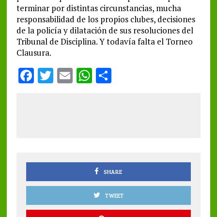
terminar por distintas circunstancias, mucha
responsabilidad de los propios clubes, decisiones
de la policía y dilatación de sus resoluciones del
Tribunal de Disciplina. Y todavía falta el Torneo
Clausura.
F
T
E
W
S
a
w
m
h
h
ce
it
ai
at
a
b
te
l
s
re
o
r
A
o
p
k
p
SHARE
TWEET