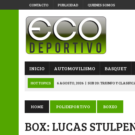
CONTACTO
PUBLICIDAD
QUIENES SOMOS
INICIO
AUTOMOVILISMO
BASQUET
HOT TOPICS
6 AGOSTO, 2026
|
SUB 20: TRIUNFO Y CLASIFI
6 AGOSTO, 2026
|
PRIMERA B: SPORTIVO SE METIÓ EN SEMIFI
6 AGOSTO, 2026
|
APERTURA: BELGRANO DERROTÓ A NAPENAY 
HOME
POLIDEPORTIVO
BOXEO
5 AGOSTO, 2026
|
NAPENAY-BELGRANO Y SPORTIVO-MONTENEGR
BOX: LUCAS STULPE
6 AGOSTO, 2026
|
APERTURA: ARSENAL, EN DOBLE JORNADA