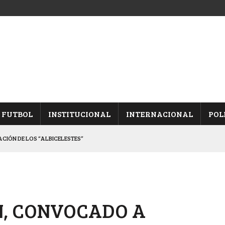
FUTBOL
INSTITUCIONAL
INTERNACIONAL
POL
CACIÓN DE LOS “ALBICELESTES”
NALES TRAS GANARLE A “LA MONTE”
Y ES SEMIFINALISTA
INA, POR EL PASE A “SEMIS”
N, CONVOCADO A
 CON CACU Y CANALLAS