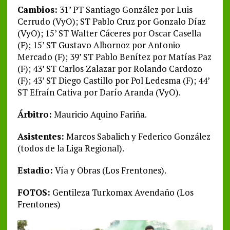
Cambios:
31’ PT Santiago González por Luis
Cerrudo (VyO); ST Pablo Cruz por Gonzalo Díaz
(VyO); 15’ ST Walter Cáceres por Oscar Casella
(F); 15’ ST Gustavo Albornoz por Antonio
Mercado (F); 39’ ST Pablo Benítez por Matías Paz
(F); 43’ ST Carlos Zalazar por Rolando Cardozo
(F); 43’ ST Diego Castillo por Pol Ledesma (F); 44’
ST Efraín Cativa por Darío Aranda (VyO).
Árbitro:
Mauricio Aquino Fariña.
Asistentes:
Marcos Sabalich y Federico González
(todos de la Liga Regional).
Estadio:
Vía y Obras (Los Frentones).
FOTOS:
Gentileza Turkomax Avendaño (Los
Frentones)