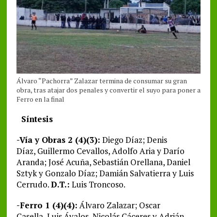
Álvaro “Pachorra” Zalazar termina de consumar su gran
obra, tras atajar dos penales y convertir el suyo para poner a
Ferro en la final
Síntesis
-Vía y Obras 2 (4)(3):
Diego Díaz; Denis
Díaz, Guillermo Cevallos, Adolfo Aria y Darío
Aranda; José Acuña, Sebastián Orellana, Daniel
Sztyk y Gonzalo Díaz; Damián Salvatierra y Luis
Cerrudo.
D.T.:
Luis Troncoso.
-Ferro 1 (4)(4):
Álvaro Zalazar; Oscar
Casella, Luis Ávalos, Nicolás Cáceres y Adrián