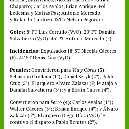
Chaparro; Carlos Ávalos, Brian Anrique, Pol
Ledesma y Matías Paz; Antonio Mercado
y Rolando Cardozo.
D.T.:
Nelson Pegoraro.
Goles:
8’ PT Luis Cerrudo (VyO); 20’ PT Damián
Salvatierra (VyO); 43’ PT Antonio Mercado (F).
Incidencias:
Expulsados 18′ ST Nicolás Cáceres
(F); 24’ ST Denis Díaz (VyO).
Penales:
Convirtieron para
Vía y Obras
(3)
:
Sebastián Orellana (1º); Daniel Sztyk (2º); Pablo
Cruz (5º). El arquero Álvaro Zalazar (F) le atajó a
Damián Salvatierra (3º); y a Efraín Cativa (4º).
Convirtieron para
Ferro
(4)
: Carlos Ávalos (1º);
Walter Cáceres (3º); Braian Enrique (4º); y Álvaro
Zalazar (5º). El arquero Diego Díaz (VyO) le
contuvo el disparo a Pablo Benítez (2º).