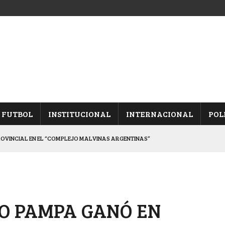
FUTBOL
INSTITUCIONAL
INTERNACIONAL
POL
ROVINCIAL EN EL “COMPLEJO MALVINAS ARGENTINAS”
ARON FRENTE A ARSENAL
 CON CACU Y CANALLAS
ALBICELESTES”
O PAMPA GANÓ EN
DUELO SEMIFINAL EN PAMPA