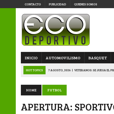
CONTACTO
PUBLICIDAD
QUIENES SOMOS
INICIO
AUTOMOVILISMO
BASQUET
HOT TOPICS
7 AGOSTO, 2026
|
VETERANOS: SE JUEGA EL P
7 AGOSTO, 2026
|
APERTURA “B”: CACU Y CANALLAS AVANZ
6 AGOSTO, 2026
|
APERTURA: ARSENAL, EN DOBLE JORNADA
HOME
FUTBOL
6 AGOSTO, 2026
|
SUB 20: TRIUNFO Y CLASIFICACIÓN DE LOS “
APERTURA: SPORTIV
8 AGOSTO, 2026
|
PRIMERA B: EL “GALLITO” Y EL “DECANO”, 