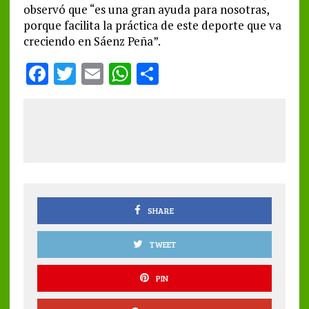
observó que “es una gran ayuda para nosotras,
porque facilita la práctica de este deporte que va
creciendo en Sáenz Peña”.
F
T
E
W
S
a
w
m
h
h
ce
it
ai
at
a
b
te
l
s
re
o
r
A
o
p
k
p
SHARE
TWEET
PIN