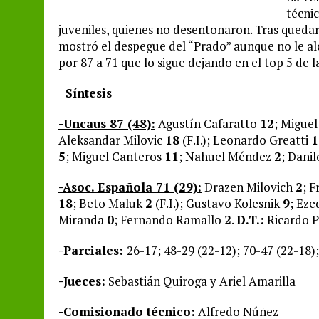
técni
juveniles, quienes no desentonaron. Tras quedar
mostró el despegue del “Prado” aunque no le alc
por 87 a 71 que lo sigue dejando en el top 5 de la
Síntesis
-Uncaus 87 (48):
Agustín Cafaratto
12
; Migue
Aleksandar Milovic
18
(F.I.); Leonardo Greatti
1
5
; Miguel Canteros
11
; Nahuel Méndez
2
; Danil
-Asoc. Española 71 (29):
Drazen Milovich
2
; 
18
; Beto Maluk
2
(F.I.); Gustavo Kolesnik
9
; Eze
Miranda
0
; Fernando Ramallo
2
.
D.T.:
Ricardo P
-Parciales:
26-17; 48-29 (22-12); 70-47 (22-18);
-Jueces:
Sebastián Quiroga y Ariel Amarilla
-Comisionado técnico:
Alfredo Núñez