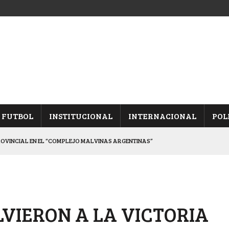
FUTBOL
INSTITUCIONAL
INTERNACIONAL
POL
ROVINCIAL EN EL “COMPLEJO MALVINAS ARGENTINAS”
ARON FRENTE A ARSENAL
 CON CACU Y CANALLAS
ALBICELESTES”
LVIERON A LA VICTORIA
DUELO SEMIFINAL EN PAMPA