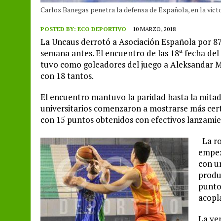
Carlos Banegas penetra la defensa de Española, en la vict
POSTED BY:
ECO DEPORTIVO
10 MARZO, 2018
La Uncaus derrotó a Asociación Española por 87 
semana antes. El encuentro de las 18ª fecha de
tuvo como goleadores del juego a Aleksandar Milo
con 18 tantos.
El encuentro mantuvo la paridad hasta la mitad
universitarios comenzaron a mostrarse más cert
con 15 puntos obtenidos con efectivos lanzamie
La ro
empezó
con u
produc
punto 
acopl
La ve