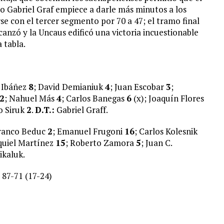
co Gabriel Graf empiece a darle más minutos a los
se con el tercer segmento por 70 a 47; el tramo final
anzó y la Uncaus edificó una victoria incuestionable
 tabla.
l Ibáñez
8
; David Demianiuk
4
; Juan Escobar
3
;
2
; Nahuel Más
4
; Carlos Banegas
6
(x); Joaquín Flores
o Siruk
2
.
D.T.:
Gabriel Graff.
Franco Beduc
2
; Emanuel Frugoni
16
; Carlos Kolesnik
quiel Martínez
15
; Roberto Zamora
5
; Juan C.
ikaluk.
 87-71 (17-24)