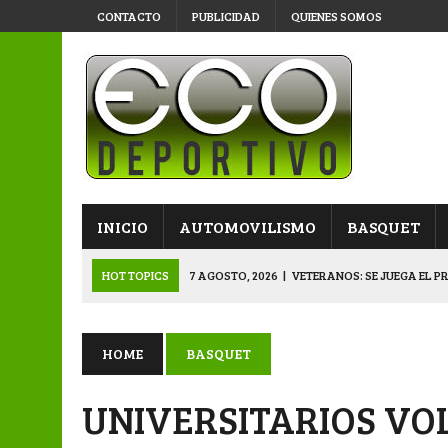
CONTACTO
PUBLICIDAD
QUIENES SOMOS
INICIO
AUTOMOVILISMO
BASQUET
HOT TOPICS
7 AGOSTO, 2026
|
VETERANOS: SE JUEGA EL P
7 AGOSTO, 2026
|
APERTURA “B”: CACU Y CANALLAS AVANZ
6 AGOSTO, 2026
|
APERTURA: ARSENAL, EN DOBLE JORNADA
HOME
BASQUET
6 AGOSTO, 2026
|
SUB 20: TRIUNFO Y CLASIFICACIÓN DE LOS “
UNIVERSITARIOS VO
8 AGOSTO, 2026
|
PRIMERA B: EL “GALLITO” Y EL “DECANO”, 