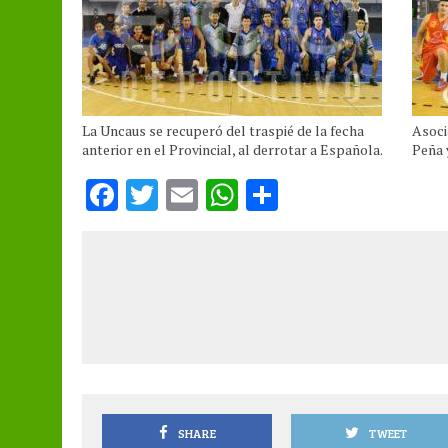
La Uncaus se recuperó del traspié de la fecha
Asoci
anterior en el Provincial, al derrotar a Española.
Peña 
F
T
E
W
S
a
w
m
h
h
ce
it
ai
at
a
b
te
l
s
re
o
r
A
o
p
k
p
SHARE
TWEET