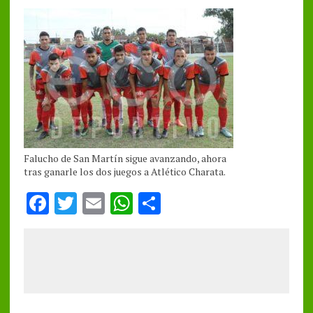
Falucho de San Martín sigue avanzando, ahora
tras ganarle los dos juegos a Atlético Charata.
F
T
E
W
S
a
w
m
h
h
ce
it
ai
at
a
b
te
l
s
re
o
r
A