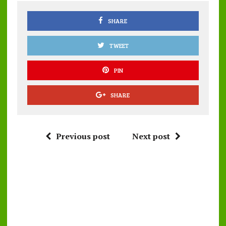
o
p
k
p
SHARE
TWEET
PIN
SHARE
Previous post
Next post