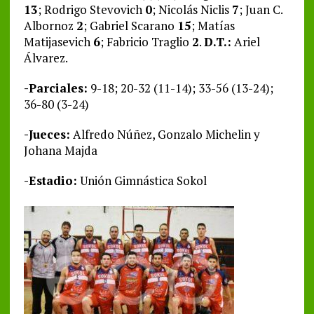
13
; Rodrigo Stevovich
0
; Nicolás Niclis
7
; Juan C.
Albornoz
2
; Gabriel Scarano
15
; Matías
Matijasevich
6
; Fabricio Traglio
2
.
D.T.:
Ariel
Álvarez.
-Parciales:
9-18; 20-32 (11-14); 33-56 (13-24);
36-80 (3-24)
-Jueces:
Alfredo Núñez, Gonzalo Michelin y
Johana Majda
-Estadio:
Unión Gimnástica Sokol