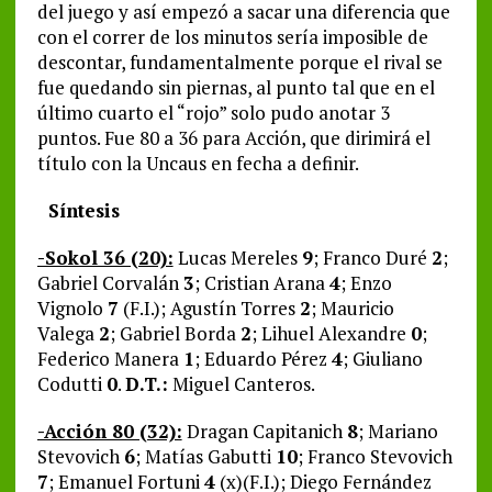
del juego y así empezó a sacar una diferencia que
con el correr de los minutos sería imposible de
descontar, fundamentalmente porque el rival se
fue quedando sin piernas, al punto tal que en el
último cuarto el “rojo” solo pudo anotar 3
puntos. Fue 80 a 36 para Acción, que dirimirá el
título con la Uncaus en fecha a definir.
Síntesis
-Sokol 36 (20):
Lucas Mereles
9
; Franco Duré
2
;
Gabriel Corvalán
3
; Cristian Arana
4
; Enzo
Vignolo
7
(F.I.); Agustín Torres
2
; Mauricio
Valega
2
; Gabriel Borda
2
; Lihuel Alexandre
0
;
Federico Manera
1
; Eduardo Pérez
4
; Giuliano
Codutti
0
.
D.T.:
Miguel Canteros.
-Acción 80 (32):
Dragan Capitanich
8
; Mariano
Stevovich
6
; Matías Gabutti
10
; Franco Stevovich
7
; Emanuel Fortuni
4
(x)(F.I.); Diego Fernández