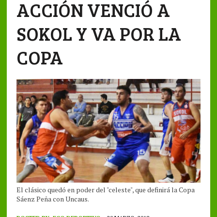
ACCIÓN VENCIÓ A
SOKOL Y VA POR LA
COPA
El clásico quedó en poder del "celeste", que definirá la Copa
Sáenz Peña con Uncaus.