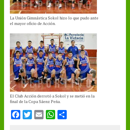
La Unión Gimnástica Sokol hizo lo que pudo ante
el mayor oficio de Acción.
El Club Acción derrotó a Sokol y se metió en la
final de la Copa Sáenz Peña.
F
T
E
W
S
a
w
m
h
h