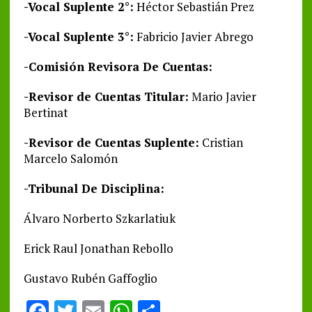
-Vocal Suplente 2°:
Héctor Sebastián Prez
-Vocal Suplente 3°:
Fabricio Javier Abrego
-Comisión Revisora De Cuentas:
-Revisor de Cuentas Titular:
Mario Javier
Bertinat
-Revisor de Cuentas Suplente:
Cristian
Marcelo Salomón
-Tribunal De Disciplina:
Álvaro Norberto Szkarlatiuk
Erick Raul Jonathan Rebollo
Gustavo Rubén Gaffoglio
F
T
E
W
S