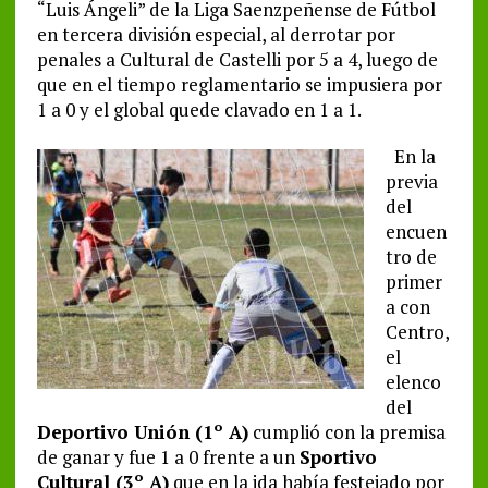
“Luis Ángeli” de la Liga Saenzpeñense de Fútbol
en tercera división especial, al derrotar por
penales a Cultural de Castelli por 5 a 4, luego de
que en el tiempo reglamentario se impusiera por
1 a 0 y el global quede clavado en 1 a 1.
En la
previa
del
encuen
tro de
primer
a con
Centro,
el
elenco
del
Deportivo Unión (1º A)
cumplió con la premisa
de ganar y fue 1 a 0 frente a un
Sportivo
Cultural (3º A)
que en la ida había festejado por