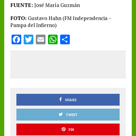
FUENTE:
José María Guzmán
FOTO:
Gustavo Hahn (FM Independencia –
Pampa del Infierno)
F
T
E
W
S
a
w
m
h
h
ce
it
ai
at
a
b
te
l
s
re
o
r
A
o
p
k
p
SHARE
TWEET
PIN