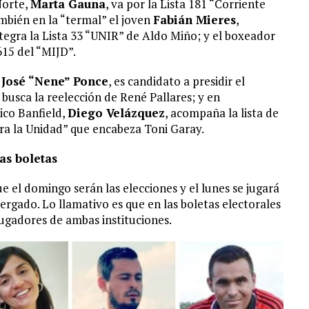
Norte,
Marta Gauna
, va por la Lista 181 “Corriente
ambién en la “termal” el joven
Fabián Mieres
,
tegra la Lista 33 “UNIR” de Aldo Miño; y el boxeador
615 del “MIJD”.
,
José “Nene” Ponce
, es candidato a presidir el
busca la reelección de René Pallares; y en
ico Banfield,
Diego Velázquez
, acompaña la lista de
ara la Unidad” que encabeza Toni Garay.
as boletas
e el domingo serán las elecciones y el lunes se jugará
ergado. Lo llamativo es que en las boletas electorales
jugadores de ambas instituciones.