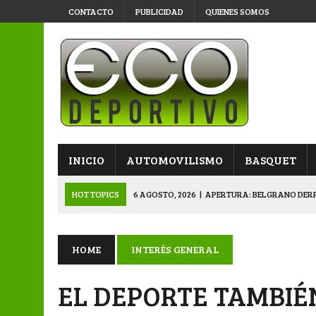
CONTACTO
PUBLICIDAD
QUIENES SOMOS
INICIO
AUTOMOVILISMO
BASQUET
HOT TOPICS
6 AGOSTO, 2026
|
APERTURA: BELGRANO DERR
5 AGOSTO, 2026
|
NAPENAY-BELGRANO Y SPORTIVO-MONTENEGR
5 AGOSTO, 2026
|
EMOTIVO RECONOCIMIENTO DEL KARTING 
HOME
INTERÉS GENERAL
4 AGOSTO, 2026
|
VETERANOS SE PREPARAN PARA LA GRAN F
EL DEPORTE TAMBIÉ
6 AGOSTO, 2026
|
PRIMERA B: SPORTIVO SE METIÓ EN SEMIFI