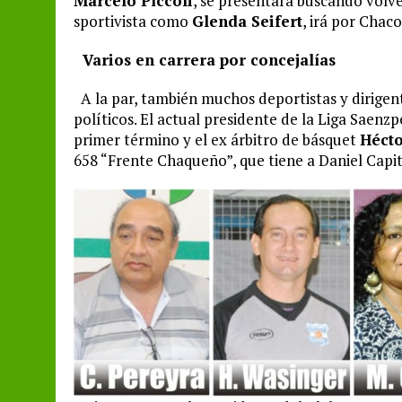
Marcelo Píccoli
, se presentará buscando volver
sportivista como
Glenda Seifert
, irá por Chac
Varios en carrera por concejalías
A la par, también muchos deportistas y dirigente
políticos. El actual presidente de la Liga Saenz
primer término y el ex árbitro de básquet
Héct
658 “Frente Chaqueño”, que tiene a Daniel Capi