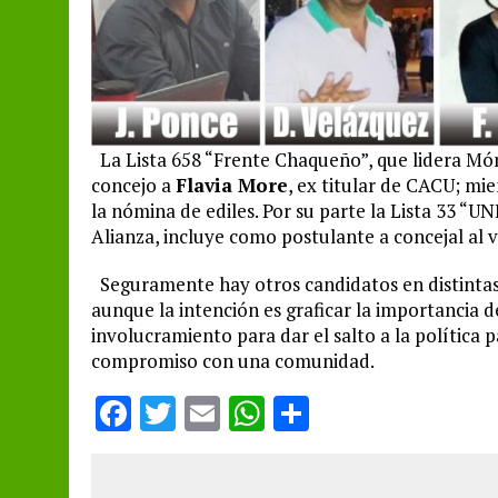
La Lista 658 “Frente Chaqueño”, que lidera Món
concejo a
Flavia More
, ex titular de CACU; mi
la nómina de ediles. Por su parte la Lista 33 “U
Alianza, incluye como postulante a concejal al 
Seguramente hay otros candidatos en distintas 
aunque la intención es graficar la importancia de
involucramiento para dar el salto a la política p
compromiso con una comunidad.
F
T
E
W
S
a
w
m
h
h
ce
it
ai
at
a