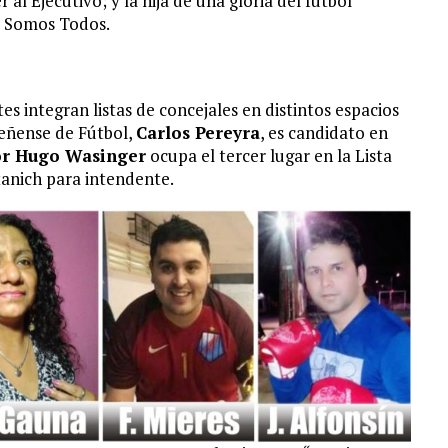
 al Ejecutivo; y la hija de una gloria del fútbol
o Somos Todos.
s integran listas de concejales en distintos espacios
peñense de Fútbol,
Carlos Pereyra
, es candidato en
or Hugo Wasinger
ocupa el tercer lugar en la Lista
tanich para intendente.