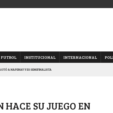
FUTBOL
INSTITUCIONAL
INTERNACIONAL
POL
OTÓ A NAPENAY Y ES SEMIFINALISTA
INA, POR EL PASE A “SEMIS”
CHAQUEÑO AL “CHOLO” OCHEROV
IESTA PROVINCIAL
N HACE SU JUEGO EN
NALES TRAS GANARLE A “LA MONTE”