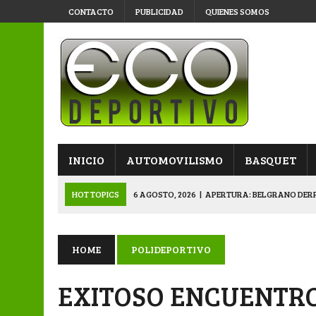
CONTACTO
PUBLICIDAD
QUIENES SOMOS
INICIO
AUTOMOVILISMO
BASQUET
HOT TOPICS
6 AGOSTO, 2026
|
APERTURA: BELGRANO DERR
5 AGOSTO, 2026
|
NAPENAY-BELGRANO Y SPORTIVO-MONTENEGR
5 AGOSTO, 2026
|
EMOTIVO RECONOCIMIENTO DEL KARTING 
HOME
POLIDEPORTIVO
4 AGOSTO, 2026
|
VETERANOS SE PREPARAN PARA LA GRAN F
EXITOSO ENCUENTRO
6 AGOSTO, 2026
|
PRIMERA B: SPORTIVO SE METIÓ EN SEMIFI