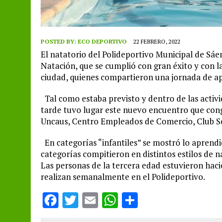
POSTED BY:
ECO DEPORTIVO
22 FEBRERO, 2022
El natatorio del Polideportivo Municipal de Sáe
Natación, que se cumplió con gran éxito y con la
ciudad, quienes compartieron una jornada de ap
Tal como estaba previsto y dentro de las activi
tarde tuvo lugar este nuevo encuentro que con
Uncaus, Centro Empleados de Comercio, Club Sok
En categorías “infantiles” se mostró lo aprendi
categorías compitieron en distintos estilos de 
Las personas de la tercera edad estuvieron hac
realizan semanalmente en el Polideportivo.
F
T
E
W
S
a
w
m
h
h