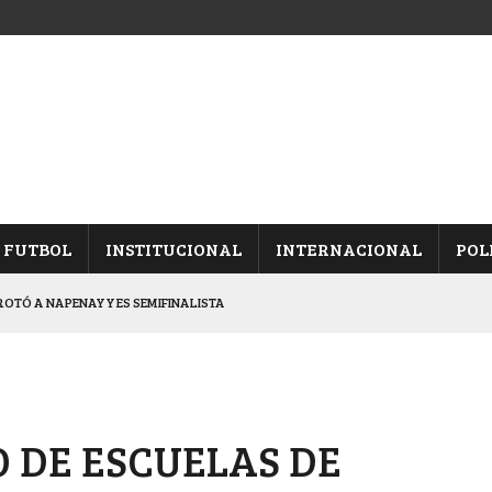
FUTBOL
INSTITUCIONAL
INTERNACIONAL
POL
OTÓ A NAPENAY Y ES SEMIFINALISTA
INA, POR EL PASE A “SEMIS”
CHAQUEÑO AL “CHOLO” OCHEROV
IESTA PROVINCIAL
 DE ESCUELAS DE
NALES TRAS GANARLE A “LA MONTE”