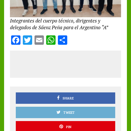
Integrantes del cuerpo técnico, dirigentes y
delegados de Sáenz Peña para el Argentino “A”
F
T
E
W
S
a
w
m
h
h
ce
it
ai
at
a
b
te
l
s
re
o
r
A
o
p
k
p
SHARE
TWEET
PIN