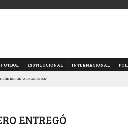
FUTBOL
INSTITUCIONAL
INTERNACIONAL
POL
CACIÓN DE LOS “ALBICELESTES”
NALES TRAS GANARLE A “LA MONTE”
Y ES SEMIFINALISTA
INA, POR EL PASE A “SEMIS”
ERO ENTREGÓ
 CON CACU Y CANALLAS