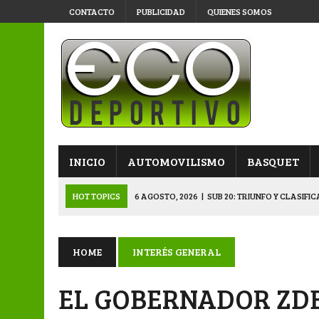
CONTACTO
PUBLICIDAD
QUIENES SOMOS
INICIO
AUTOMOVILISMO
BASQUET
HOT TOPICS
6 AGOSTO, 2026
|
SUB 20: TRIUNFO Y CLASIFI
6 AGOSTO, 2026
|
PRIMERA B: SPORTIVO SE METIÓ EN SEMIFI
6 AGOSTO, 2026
|
APERTURA: BELGRANO DERROTÓ A NAPENAY 
HOME
INTERÉS GENERAL
5 AGOSTO, 2026
|
NAPENAY-BELGRANO Y SPORTIVO-MONTENEGR
EL GOBERNADOR ZD
6 AGOSTO, 2026
|
APERTURA: ARSENAL, EN DOBLE JORNADA