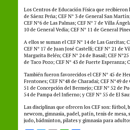
Los Centros de Educación Física que recibieron 
de Sáenz Peña; CEF N° 3 de General San Martín
CEF N°6 de Las Palmas; CEF N° 7 de Villa Ángela
10 de General Vedia; CEF N° 11 de General Pine
A ellos se suman el CEF N° 14 de Las Garcitas; 
CEF N° 17 de Juan José Castelli; CEF N° 21 de Vi
Margarita Belén; CEF N° 24 de Basail; CEF N°25
de Taco Pozo; CEF N° 43 de Fuerte Esperanza; 
También fueron favorecidos el CEF N° 45 de H
Frentones; CEF N°48 de Charadai; CEF N°49 de C
51 de Concepción del Bermejo; CEF N° 52 de Pue
54 de Pampa del Infierno; y CEF N° 55 de El Sauz
Las disciplinas que ofrecen los CEF son: fútbol, 
newcom, gimnasia, padel, patín, tenis de mesa, 
judo, bádminton, pilates y gimnasia para adult