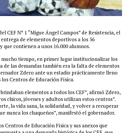
 del CEF Nº 1 “Migue Ángel Campos” de Resistencia, el
entrega de elementos deportivos a los 36
 y que contienen a unos 16.000 alumnos.
ucho tiempo, en primer lugar institucionalizar los
ra de las demandas también era la falta de elementos
obernador Zdero ante un estadio prácticamente lleno
 los Centros de Educación Física.
e brindaban elementos a todos los CEF”, afirmó Zdero,
os chicos, jóvenes y adultos utilizan estos centros”.
e, la vida sana, la solidaridad, y volver a recuperar
ue nunca los chaqueños”, manifestó el gobernador.
os Centros de Educación Física y sus anexos que
respuesta a una demanda histórica de los CEF, que