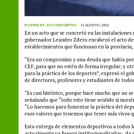
POSTED BY:
ECO DEPORTIVO
15 AGOSTO, 2024
En un acto que se concretó en las instalaciones
gobernador Leandro Zdero encabezó el acto de 
establecimientos que funcionan en la provincia,
“Era un compromiso y una deuda que había por m
CEF, para que no estén de forma irregular; y ot
para la práctica de los deportes”, expresó el g
de directores, profesores y estudiantes de todos
“Es casi histórico, porque hace mucho que no s
señalando que “todo esto tiene sentido si nuestr
“Lo hacemos para fomentar la práctica del deport
esos valores que tenemos que tener más vivos q
Esta entrega de elementos deportivos a todos l
actualmente ya fueron institucionalizados-, da 