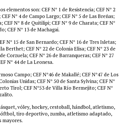
los elementos son: CEF N° 1 de Resistencia; CEF N° 2
; CEF N° 4 de Campo Largo; CEF N° 5 de Las Breñas;
; CEF N° 8 de Quitilipi; CEF N° 9 de Charata; CEF N°
do; CEF N° 13 de Machagai.
CEF N° 15 de San Bernardo; CEF N° 16 de Tres Isletas;
lla Berthet; CEF N° 22 de Colonia Elisa; CEF N° 23 de
 de Corzuela; CEF N° 26 de Barranqueras; CEF N° 27
CEF N° 44 de La Leonesa.
ermoso Campo; CEF N°46 de Makallé; CEF N°47 de Los
olonias Unidas; CEF N° 50 de Santa Sylvina; CEF N°
rto Tirol; CEF N°53 de Villa Río Bermejito; CEF N°
alito.
básquet, vóley, hockey, cestoball, hándbol, atletismo,
sóftbol, tiro deportivo, zumba, atletismo adaptado,
os mayores.