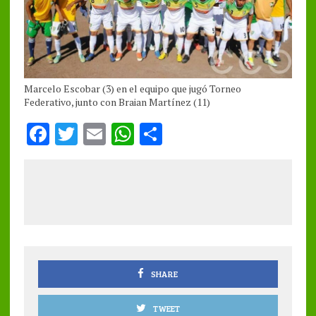
Marcelo Escobar (3) en el equipo que jugó Torneo
Federativo, junto con Braian Martínez (11)
F
T
E
W
S
a
w
m
h
h
ce
it
ai
at
a
b
te
l
s
re
o
r
A
o
p
k
p
SHARE
TWEET