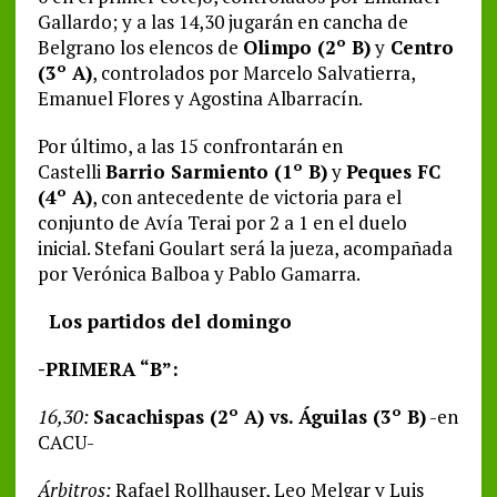
Gallardo; y a las 14,30 jugarán en cancha de
Belgrano los elencos de
Olimpo (2º B)
y
Centro
(3º A)
, controlados por Marcelo Salvatierra,
Emanuel Flores y Agostina Albarracín.
Por último, a las 15 confrontarán en
Castelli
Barrio Sarmiento (1º B)
y
Peques FC
(4º A)
, con antecedente de victoria para el
conjunto de Avía Terai por 2 a 1 en el duelo
inicial. Stefani Goulart será la jueza, acompañada
por Verónica Balboa y Pablo Gamarra.
Los partidos del domingo
-PRIMERA “B”:
16,30:
Sacachispas (2º A) vs. Águilas (3º B)
-en
CACU-
Árbitros:
Rafael Rollhauser, Leo Melgar y Luis