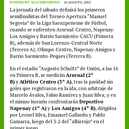
POSTED BY:
ECO DEPORTIVO
16 AGOSTO, 2025
La jornada del sábado definirá los primeros
semifinalistas del Torneo Apertura “Manuel
Segovia” de la Liga Saenzpeñense de Fútbol,
cuando se enfrenten Arsenal-Centro, Napenay-
Los Amigos y Barrio Sarmiento-CACU (Primera
B), además de San Lorenzo-Central Norte
(Tercera A); Olimpo-Centro, Napenay-Amigos y
Barrio Sarmiento-Peques (Tercera B).
En el estadio “Augusto Schultz” de Unión, a las 16
en Primera B, se medirán
Arsenal
(2º
B)
y
Atlético Centro
(3º A)
, tras la paridad sin
goles que registraron en la ida, con arbitraje de
Marcelo Ávalos, Fabio Ramírez y Juan Silva; y en
el mismo horario confrontarán
Deportivo
Napenay (1º A)
y
Los Amigos (4º B)
, dirigidos
por Leonel Silva, Emanuel Gallardo y Pablo
Gamarra, luego del 3-2 del “albirrojo” en el
primer juego.