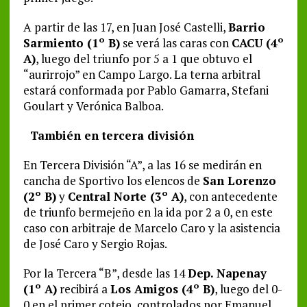
A partir de las 17, en Juan José Castelli,
Barrio
Sarmiento (1º B)
se verá las caras con
CACU (4º
A)
, luego del triunfo por 5 a 1 que obtuvo el
“aurirrojo” en Campo Largo. La terna arbitral
estará conformada por Pablo Gamarra, Stefani
Goulart y Verónica Balboa.
También en tercera división
En Tercera División “A”, a las 16 se medirán en
cancha de Sportivo los elencos de
San Lorenzo
(2º B)
y
Central Norte (3º A)
, con antecedente
de triunfo bermejeño en la ida por 2 a 0, en este
caso con arbitraje de Marcelo Caro y la asistencia
de José Caro y Sergio Rojas.
Por la Tercera “B”, desde las 14
Dep. Napenay
(1º A)
recibirá a
Los Amigos (4º B)
, luego del 0-
0 en el primer cotejo, controlados por Emanuel