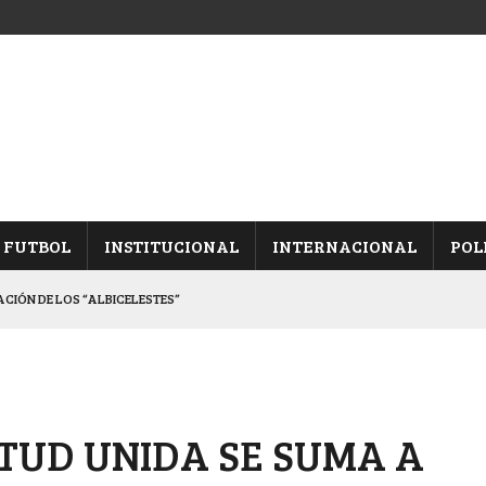
FUTBOL
INSTITUCIONAL
INTERNACIONAL
POL
CACIÓN DE LOS “ALBICELESTES”
NALES TRAS GANARLE A “LA MONTE”
Y ES SEMIFINALISTA
INA, POR EL PASE A “SEMIS”
TUD UNIDA SE SUMA A
 CON CACU Y CANALLAS