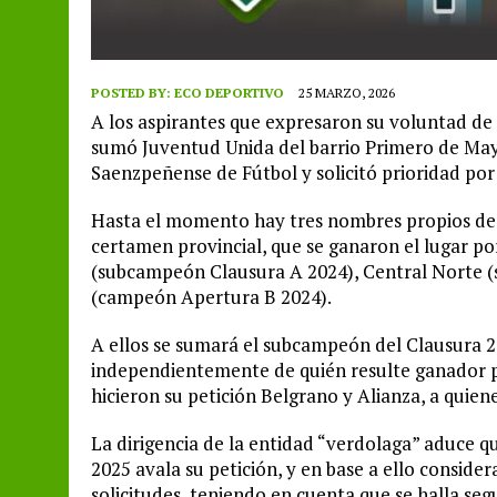
POSTED BY:
ECO DEPORTIVO
25 MARZO, 2026
A los aspirantes que expresaron su voluntad de
sumó Juventud Unida del barrio Primero de Mayo, 
Saenzpeñense de Fútbol y solicitó prioridad por 
Hasta el momento hay tres nombres propios de 
certamen provincial, que se ganaron el lugar 
(subcampeón Clausura A 2024), Central Norte 
(campeón Apertura B 2024).
A ellos se sumará el subcampeón del Clausura 20
independientemente de quién resulte ganador p
hicieron su petición Belgrano y Alianza, a quie
La dirigencia de la entidad “verdolaga” aduce q
2025 avala su petición, y en base a ello consider
solicitudes, teniendo en cuenta que se halla se