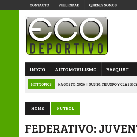
CONTACTO
PUBLICIDAD
QUIENES SOMOS
INICIO
AUTOMOVILISMO
BASQUET
HOT TOPICS
6 AGOSTO, 2026
|
SUB 20: TRIUNFO Y CLASIFI
6 AGOSTO, 2026
|
PRIMERA B: SPORTIVO SE METIÓ EN SEMIFI
6 AGOSTO, 2026
|
APERTURA: BELGRANO DERROTÓ A NAPENAY 
HOME
FUTBOL
5 AGOSTO, 2026
|
NAPENAY-BELGRANO Y SPORTIVO-MONTENEGR
FEDERATIVO: JUVEN
6 AGOSTO, 2026
|
APERTURA: ARSENAL, EN DOBLE JORNADA