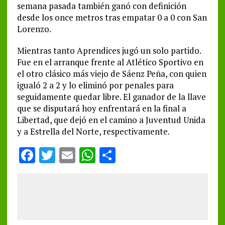
semana pasada también ganó con definición
desde los once metros tras empatar 0 a 0 con San
Lorenzo.
Mientras tanto Aprendices jugó un solo partido.
Fue en el arranque frente al Atlético Sportivo en
el otro clásico más viejo de Sáenz Peña, con quien
igualó 2 a 2 y lo eliminó por penales para
seguidamente quedar libre. El ganador de la llave
que se disputará hoy enfrentará en la final a
Libertad, que dejó en el camino a Juventud Unida
y a Estrella del Norte, respectivamente.
F
T
E
W
S
a
w
m
h
h
ce
it
ai
at
a
b
te
l
s
re
o
r
A