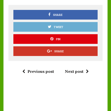
o
p
k
p
SHARE
TWEET
PIN
SHARE
Previous post
Next post