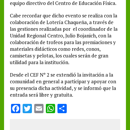
equipo directivo del Centro de Educación Física.
Cabe recordar que dicho evento se realiza con la
colaboración de Lotería Chaqueña, a través de
las gestiones realizadas por el coordinador de la
Unidad Regional Centro, Julio Bojanich, con la
colaboración de trofeos para las premiaciones y
materiales didácticos como redes, conos,
camisetas y pelotas, los cuales serán de gran
utilidad para la institución.
Desde el CEF Nº 2 se extendió la invitación a la
comunidad en general a participar y apoyar con
su presencia dicha actividad, y se informó que la
entrada será libre y gratuita.
F
T
E
W
S
a
w
m
h
h
ce
it
ai
at
a