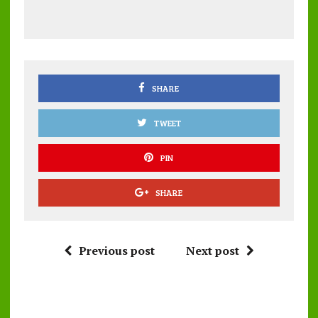
b
te
l
s
re
o
r
A
o
p
k
p
SHARE
TWEET
PIN
SHARE
Previous post
Next post