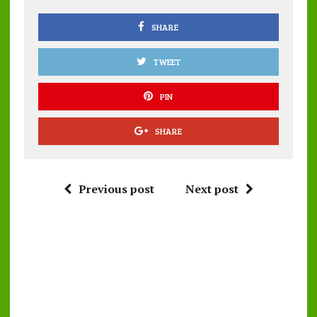
o
p
k
p
SHARE
TWEET
PIN
SHARE
Previous post
Next post