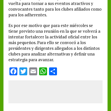
vuelta para tornar a sus eventos atractivos y
convocantes tanto para los clubes afiliados como
para los adherentes.
Es por ese motivo que para este miércoles se
tiene previsto una reunión en la que se volverá a
intentar fortalecer la actividad oficial entre los
más pequeños. Para ello se convocó a los
presidentes y dirigentes allegados a los distintos
clubes para analizar alternativas y definir una
estrategia para avanzar.
F
T
E
W
S
a
w
m
h
h
ce
it
ai
at
a
b
te
l
s
re
o
r
A