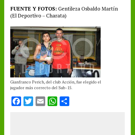
FUENTE Y FOTOS:
Gentileza Osbaldo Martín
(El Deportivo – Charata)
Gianfranco Perich, del club Acción, fue elegido el
jugador más correcto del Sub-15.
F
T
E
W
S
a
w
m
h
h
ce
it
ai
at
a
b
te
l
s
re