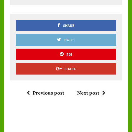
o
r
A
o
p
k
p
SHARE
TWEET
PIN
SHARE
Previous post
Next post