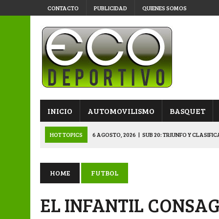
CONTACTO
PUBLICIDAD
QUIENES SOMOS
INICIO
AUTOMOVILISMO
BASQUET
HOT TOPICS
6 AGOSTO, 2026
|
SUB 20: TRIUNFO Y CLASIFI
6 AGOSTO, 2026
|
PRIMERA B: SPORTIVO SE METIÓ EN SEMIFI
6 AGOSTO, 2026
|
APERTURA: BELGRANO DERROTÓ A NAPENAY 
HOME
FUTBOL
5 AGOSTO, 2026
|
NAPENAY-BELGRANO Y SPORTIVO-MONTENEGR
EL INFANTIL CONSA
6 AGOSTO, 2026
|
APERTURA: ARSENAL, EN DOBLE JORNADA