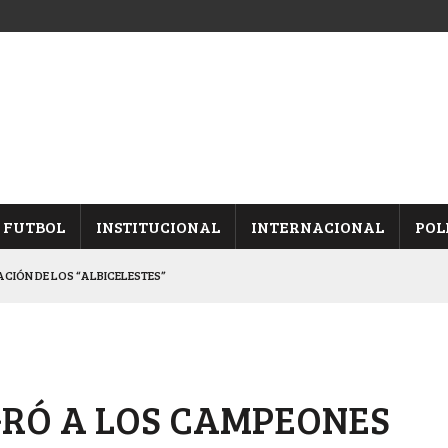
FUTBOL
INSTITUCIONAL
INTERNACIONAL
POL
CACIÓN DE LOS “ALBICELESTES”
NALES TRAS GANARLE A “LA MONTE”
Y ES SEMIFINALISTA
INA, POR EL PASE A “SEMIS”
GRÓ A LOS CAMPEONES
 CON CACU Y CANALLAS