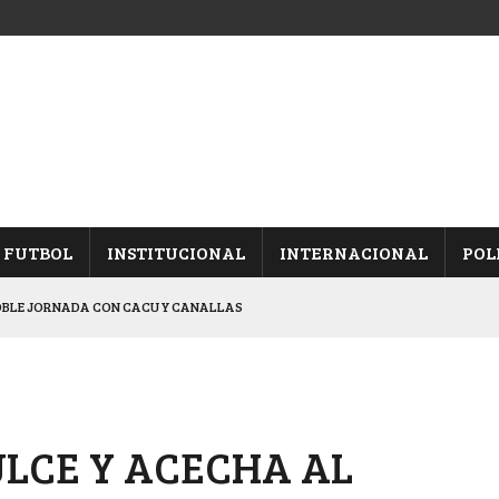
FUTBOL
INSTITUCIONAL
INTERNACIONAL
POL
OBLE JORNADA CON CACU Y CANALLAS
ALBICELESTES”
NALES TRAS GANARLE A “LA MONTE”
Y ES SEMIFINALISTA
ULCE Y ACECHA AL
ARON FRENTE A ARSENAL