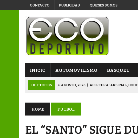
CONTACTO
PUBLICIDAD
QUIENES SOMOS
INICIO
AUTOMOVILISMO
BASQUET
HOT TOPICS
6 AGOSTO, 2026
|
APERTURA: ARSENAL, EN D
6 AGOSTO, 2026
|
SUB 20: TRIUNFO Y CLASIFICACIÓN DE LOS “
6 AGOSTO, 2026
|
PRIMERA B: SPORTIVO SE METIÓ EN SEMIFI
HOME
FUTBOL
6 AGOSTO, 2026
|
APERTURA: BELGRANO DERROTÓ A NAPENAY 
EL “SANTO” SIGUE D
7 AGOSTO, 2026
|
APERTURA “B”: CACU Y CANALLAS AVANZ